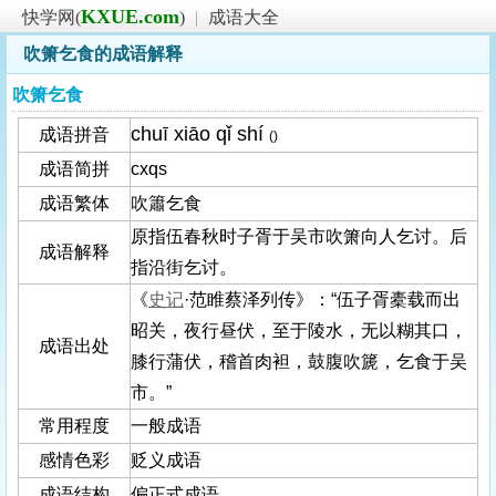
KXUE.com
快学网(
)
|
成语大全
吹箫乞食的成语解释
吹箫乞食
chuī xiāo qǐ shí
成语拼音
()
成语简拼
cxqs
成语繁体
吹簫乞食
原指伍春秋时子胥于吴市吹箫向人乞讨。后
成语解释
指沿街乞讨。
《
史记
·范睢蔡泽列传》：“伍子胥橐载而出
昭关，夜行昼伏，至于陵水，无以糊其口，
成语出处
膝行蒲伏，稽首肉袒，鼓腹吹篪，乞食于吴
市。”
常用程度
一般成语
感情色彩
贬义成语
成语结构
偏正式成语