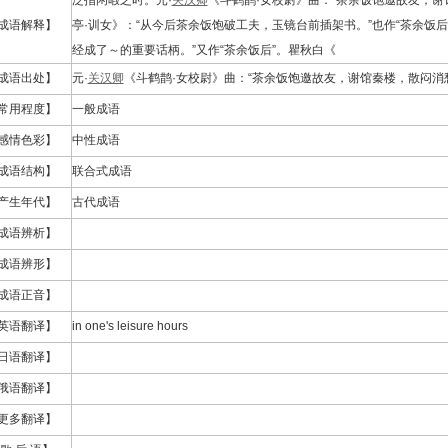
泛指闲暇之时。元·
关汉卿
《斗鹤鹊·女校尉》曲：“茶余饭饱邀故友，谢
成语解释】
亭·训女》：“从今后茶余饭饱破工夫，玉镜台前插架书。”也作“茶余饭
经成了～的重要话柄。”又作“茶余饭后”。瞿秋白《
成语出处】
元·
关汉卿
《斗鹤鹊·女校尉》曲：“茶余饭饱邀故友，谢馆秦楼，散闷消
常用程度】
一般成语
感情色彩】
中性成语
成语结构】
联合式成语
产生年代】
古代成语
成语辨析】
成语辨形】
成语正音】
英语翻译】
in one's leisure hours
日语翻译】
俄语翻译】
更多翻译】