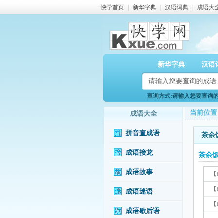
快学首页
|
新华字典
|
汉语词典
|
成语大
新华字典
汉语
查询方式:请输入您要查询的成
当前位置
成语大全
拼音查成语
茶余
成语接龙
茶余
成语故事
【
【
成语迷语
【
成语歇后语