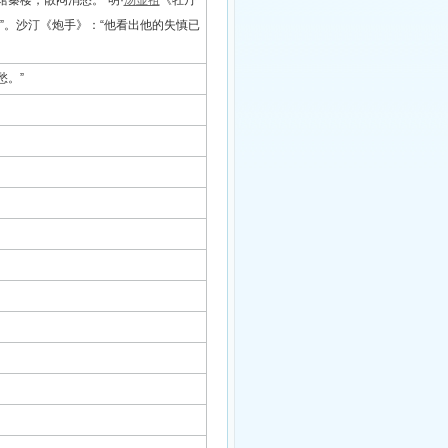
馆秦楼，散闷消愁。”明·
汤显祖
《牡丹
后”。沙汀《炮手》：“他看出他的失慎已
愁。”