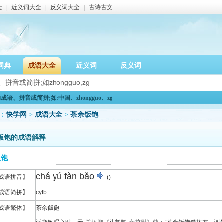
全
|
近义词大全
|
反义词大全
|
古诗古文
词典
成语大全
近义词
反义词
语、拼音或简拼;如:中国、zhongguo、zg
：
快学网
>
成语大全
>
茶余饭饱
饭饱的成语解释
饭饱
chá yú fàn bǎo
成语拼音】
()
成语简拼】
cyfb
成语繁体】
茶余飯飽