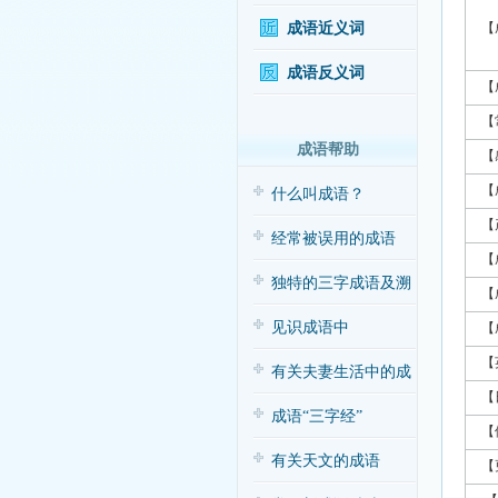
成语近义词
【
成语反义词
【
【
成语帮助
【
【
什么叫成语？
【
经常被误用的成语
【
独特的三字成语及溯
【
源
见识成语中
【
【
的“三”与“五”
有关夫妻生活中的成
【
语应用（搞笑
成语“三字经”
【
有关天文的成语
【