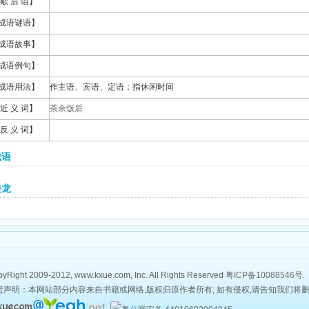
歇 后 语】
成语谜语】
成语故事】
成语例句】
成语用法】
作主语、宾语、定语；指休闲时间
近 义 词】
茶余饭后
反 义 词】
成语
接龙
yRight 2009-2012, www.kxue.com, Inc. All Rights Reserved
粤ICP备10088546号
.
责声明：本网站部分内容来自书籍或网络,版权归原作者所有; 如有侵权,请告知我们将