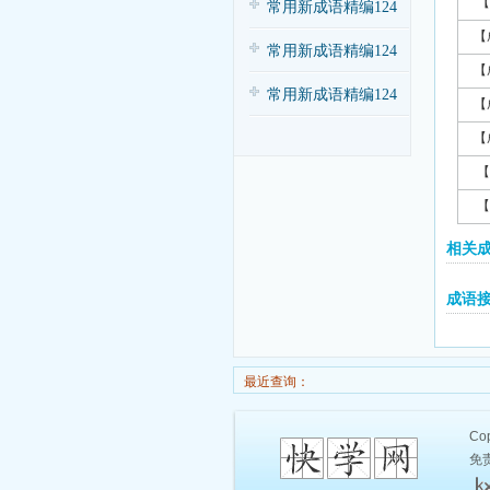
【
常用新成语精编124
【
条（三）
常用新成语精编124
【
条（四）
常用新成语精编124
【
条（一）
【
【
【
相关
成语
最近查询：
Cop
免