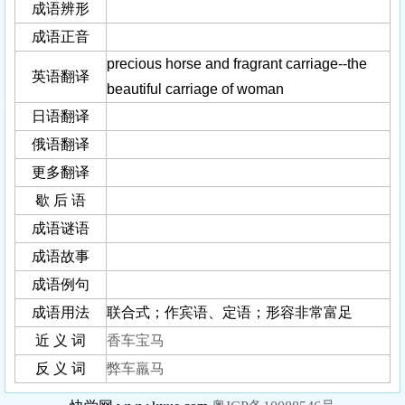
成语辨形
成语正音
precious horse and fragrant carriage--the
英语翻译
beautiful carriage of woman
日语翻译
俄语翻译
更多翻译
歇 后 语
成语谜语
成语故事
成语例句
成语用法
联合式；作宾语、定语；形容非常富足
近 义 词
香车宝马
反 义 词
弊车羸马