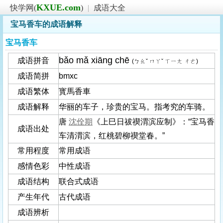
KXUE.com
快学网(
)
|
成语大全
宝马香车的成语解释
宝马香车
bǎo mǎ xiāng chē
成语拼音
(ㄅㄠˇ ㄇㄚˇ ㄒㄧㄤ ㄔㄜ)
成语简拼
bmxc
成语繁体
寳馬香車
成语解释
华丽的车子，珍贵的宝马。指考究的车骑。
唐
沈佺期
《上巳日祓禊渭滨应制》：“宝马香
成语出处
车清渭滨，红桃碧柳禊堂春。”
常用程度
常用成语
感情色彩
中性成语
成语结构
联合式成语
产生年代
古代成语
成语辨析