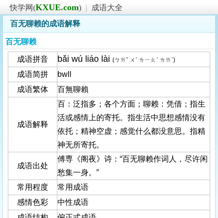
KXUE.com
快学网(
)
|
成语大全
百无聊赖的成语解释
百无聊赖
bǎi wú liáo lài
成语拼音
(ㄅㄞˇ ㄨˊ ㄌㄧㄠˊ ㄌㄞˋ)
成语简拼
bwll
成语繁体
百無聊賴
百：泛指多；各个方面；聊赖：凭借；指生
活或感情上的寄托。指生活中思想感情没有
成语解释
依托；精神空虚；感觉什么都没意思。指精
神无所寄托。
傅専《阁夜》诗：“百无聊赖作词人，尽许闲
成语出处
愁集一身。”
常用程度
常用成语
感情色彩
中性成语
成语结构
偏正式成语