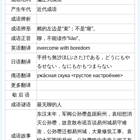
产生年代
近代成语
成语辨析
成语辨形
赖的左边是“束”；不是“痠”。
成语正音
聊，不能读作“liào”。
英语翻译
overcome with boredom
手持ち無沙汰(ぶさた)である，どうにもや
日语翻译
るせない，なにもかもつまらない
俄语翻译
ужáсная скука <грустое настроéние>
更多翻译
歇 后 语
成语谜语
最无聊的人
东汉末年，军阀公孙瓒盘踞蓟州，袁绍想消
灭公孙瓒，故意散布谣言说易州城易守难
攻，公孙瓒迁都易州城，大量修筑工事。袁
成语故事