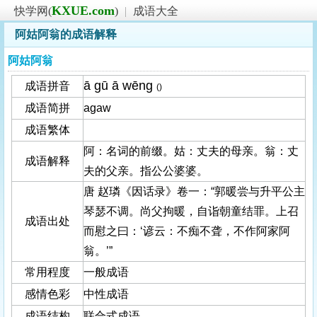
KXUE.com
快学网(
)
|
成语大全
阿姑阿翁的成语解释
阿姑阿翁
ā gū ā wēng
成语拼音
()
成语简拼
agaw
成语繁体
阿：名词的前缀。姑：丈夫的母亲。翁：丈
成语解释
夫的父亲。指公公婆婆。
唐 赵璘《因话录》卷一：“郭暖尝与升平公主
琴瑟不调。尚父拘暖，自诣朝童结罪。上召
成语出处
而慰之曰：‘谚云：不痴不聋，不作阿家阿
翁。’”
常用程度
一般成语
感情色彩
中性成语
成语结构
联合式成语